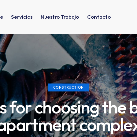
os
Servicios
Nuestro Trabajo
Contacto
CONSTRUCTION
s for choosing the 
apartment comple