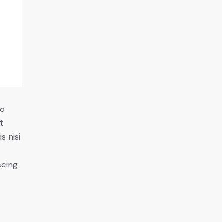
do
t
s nisi
scing