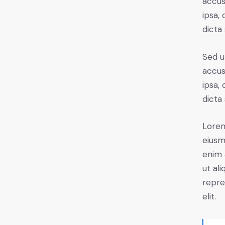
accus
ipsa,
dicta
Sed u
accus
ipsa,
dicta
Lorem
eiusm
enim 
ut al
repre
elit.