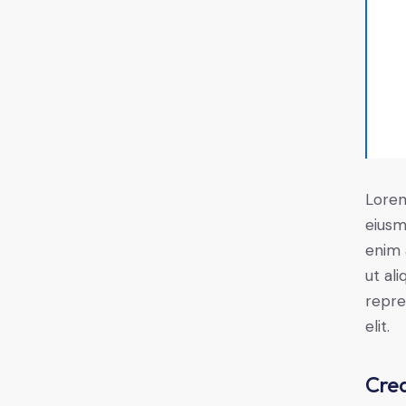
Lorem
eiusm
enim 
ut al
repre
elit.
Crea