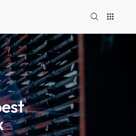
best
x