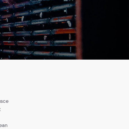
usce
t
nean