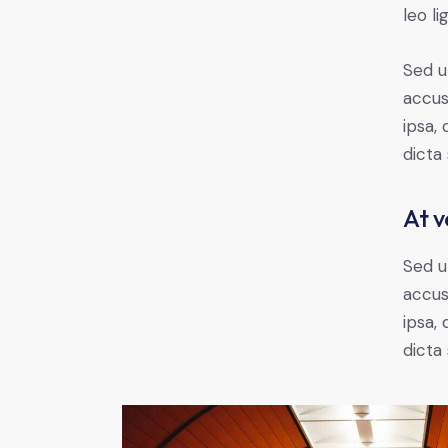
leo li
Sed u
accus
ipsa,
dicta
At v
Sed u
accus
ipsa,
dicta 