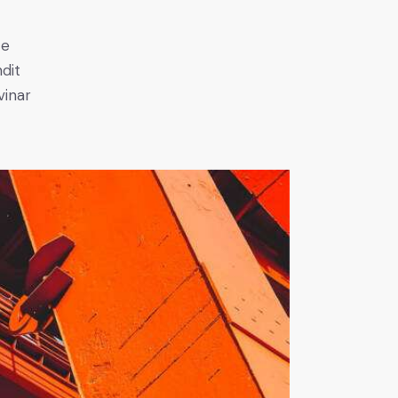
e
ce
ndit
vinar