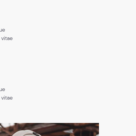
ue
 vitae
ue
 vitae