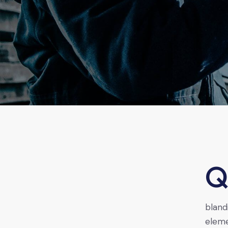
Qroin faucibus nec mauris a sodales, sed elementum 
bland
eleme