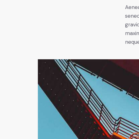
Aenea
senec
gravid
maxim
neque