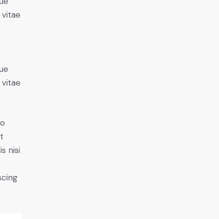
ue
 vitae
ue
 vitae
do
t
s nisi
scing