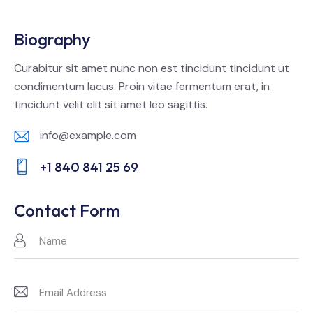
Biography
Curabitur sit amet nunc non est tincidunt tincidunt ut
condimentum lacus. Proin vitae fermentum erat, in
tincidunt velit elit sit amet leo sagittis.
info@example.com
E-
+1 840 841 25 69
m
Ph
ail:
on
Contact Form
e: