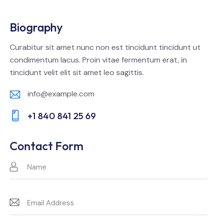
Biography
Curabitur sit amet nunc non est tincidunt tincidunt ut
condimentum lacus. Proin vitae fermentum erat, in
tincidunt velit elit sit amet leo sagittis.
info@example.com
E-
+1 840 841 25 69
m
Ph
ail:
on
Contact Form
e: